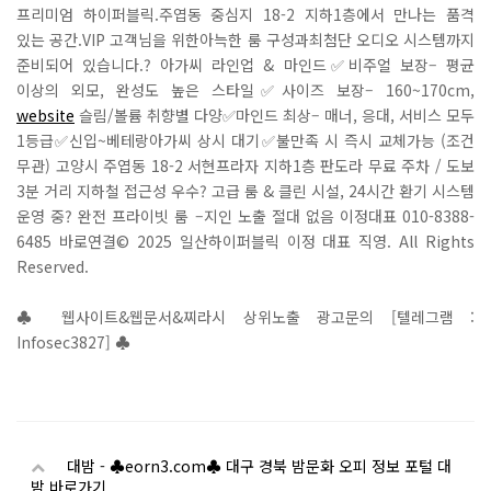
프리미엄 하이퍼블릭.주엽동 중심지 18-2 지하1층에서 만나는 품격
있는 공간.VIP 고객님을 위한아늑한 룸 구성과최첨단 오디오 시스템까지
준비되어 있습니다.? 아가씨 라인업 & 마인드✅비주얼 보장– 평균
이상의 외모, 완성도 높은 스타일✅사이즈 보장– 160~170cm,
website
슬림/볼륨 취향별 다양✅마인드 최상– 매너, 응대, 서비스 모두
1등급✅신입~베테랑아가씨 상시 대기✅불만족 시 즉시 교체가능 (조건
무관) 고양시 주엽동 18-2 서현프라자 지하1층 판도라 무료 주차 / 도보
3분 거리 지하철 접근성 우수? 고급 룸 & 클린 시설, 24시간 환기 시스템
운영 중? 완전 프라이빗 룸 –지인 노출 절대 없음 이정대표 010-8388-
6485 바로연결© 2025 일산하이퍼블릭 이정 대표 직영. All Rights
Reserved.
♣ 웹사이트&웹문서&찌라시 상위노출 광고문의 [텔레그램 :
Infosec3827] ♣
대밤 - ♣eorn3.com♣ 대구 경북 밤문화 오피 정보 포털 대
밤 바로가기