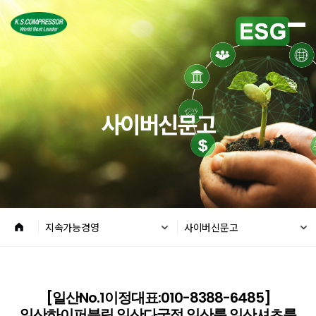
사이버신문고
지속가능경영
사이버신문고
[일산No.1이정대표:010-8388-6485]
일산하이퍼블릭 일산다국적 일산룸 일산셔츠룸