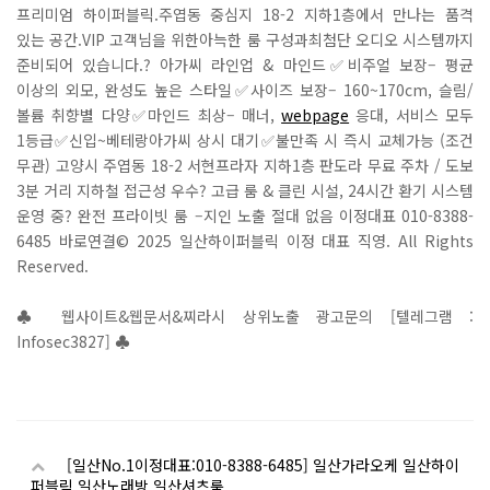
프리미엄 하이퍼블릭.주엽동 중심지 18-2 지하1층에서 만나는 품격
있는 공간.VIP 고객님을 위한아늑한 룸 구성과최첨단 오디오 시스템까지
준비되어 있습니다.? 아가씨 라인업 & 마인드✅비주얼 보장– 평균
이상의 외모, 완성도 높은 스타일✅사이즈 보장– 160~170cm, 슬림/
볼륨 취향별 다양✅마인드 최상– 매너,
webpage
응대, 서비스 모두
1등급✅신입~베테랑아가씨 상시 대기✅불만족 시 즉시 교체가능 (조건
무관) 고양시 주엽동 18-2 서현프라자 지하1층 판도라 무료 주차 / 도보
3분 거리 지하철 접근성 우수? 고급 룸 & 클린 시설, 24시간 환기 시스템
운영 중? 완전 프라이빗 룸 –지인 노출 절대 없음 이정대표 010-8388-
6485 바로연결© 2025 일산하이퍼블릭 이정 대표 직영. All Rights
Reserved.
♣ 웹사이트&웹문서&찌라시 상위노출 광고문의 [텔레그램 :
Infosec3827] ♣
[일산No.1이정대표:010-8388-6485] 일산가라오케 일산하이
퍼블릭 일산노래방 일산셔츠룸