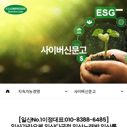
사이버신문고
지속가능경영
사이버신문고
[일산No.1이정대표:010-8388-6485]
일산가라오케 일산다국적 일산노래방 일산룸