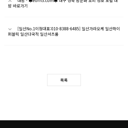
대밤 - ♣eorn3.com♣ 대구 경북 밤문화 오피 정보 포털 대
밤 바로가기
[일산No.1이정대표:010-8388-6485] 일산가라오케 일산하이
퍼블릭 일산다국적 일산셔츠룸
목록