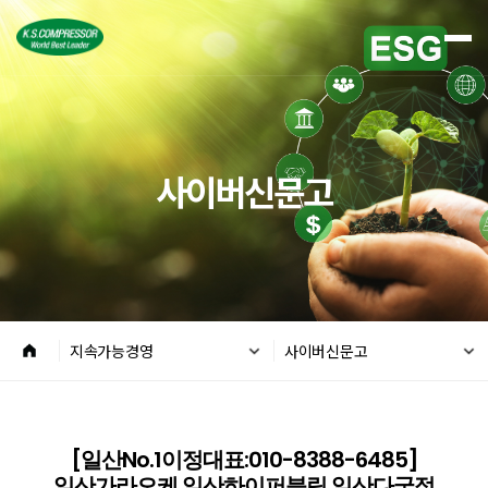
사이버신문고
지속가능경영
사이버신문고
[일산No.1이정대표:010-8388-6485]
일산가라오케 일산하이퍼블릭 일산다국적