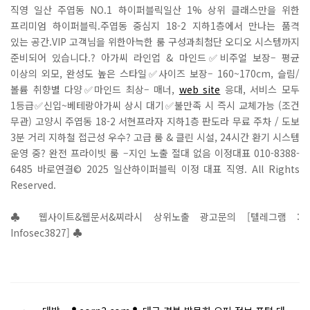
직영 일산 주엽동 NO.1 하이퍼블릭일산 1% 상위 클래스만을 위한
프리미엄 하이퍼블릭.주엽동 중심지 18-2 지하1층에서 만나는 품격
있는 공간.VIP 고객님을 위한아늑한 룸 구성과최첨단 오디오 시스템까지
준비되어 있습니다.? 아가씨 라인업 & 마인드✅비주얼 보장– 평균
이상의 외모, 완성도 높은 스타일✅사이즈 보장– 160~170cm, 슬림/
볼륨 취향별 다양✅마인드 최상– 매너,
web site
응대, 서비스 모두
1등급✅신입~베테랑아가씨 상시 대기✅불만족 시 즉시 교체가능 (조건
무관) 고양시 주엽동 18-2 서현프라자 지하1층 판도라 무료 주차 / 도보
3분 거리 지하철 접근성 우수? 고급 룸 & 클린 시설, 24시간 환기 시스템
운영 중? 완전 프라이빗 룸 –지인 노출 절대 없음 이정대표 010-8388-
6485 바로연결© 2025 일산하이퍼블릭 이정 대표 직영. All Rights
Reserved.
♣ 웹사이트&웹문서&찌라시 상위노출 광고문의 [텔레그램 :
Infosec3827] ♣