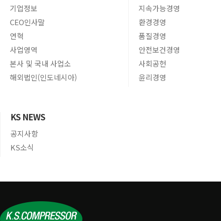
기업정보
지속가능경영
CEO인사말
환경경영
연혁
품질경영
사업영역
안전보건경영
본사 및 국내 사업소
사회공헌
해외법인(인도네시아)
윤리경영
KS NEWS
공지사항
KS소식