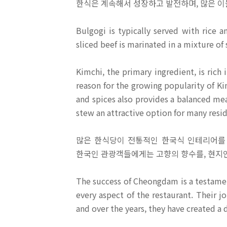
한식은 계속해서 성장하고 발전하며, 많은 이
Bulgogi is typically served with rice 
sliced beef is marinated in a mixture of s
Kimchi, the primary ingredient, is rich
reason for the growing popularity of Ki
and spices also provides a balanced mea
stew an attractive option for many resi
많은 한식당이 전통적인 한국식 인테리어를 
한국인 관광객들에게는 고향의 향수를, 현지
The success of Cheongdam is a testament
every aspect of the restaurant. Their 
and over the years, they have created a 