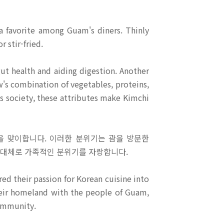
 a favorite among Guam's diners. Thinly
r stir-fried.
gut health and aiding digestion. Another
w's combination of vegetables, proteins,
us society, these attributes make Kimchi
을 맞이합니다. 이러한 분위기는 괌을 방문한
 대체로 가족적인 분위기를 자랑합니다.
ed their passion for Korean cuisine into
their homeland with the people of Guam,
community.