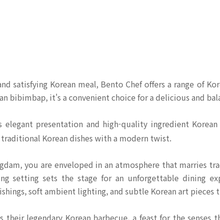
and satisfying Korean meal, Bento Chef offers a range of Ko
ian bibimbap, it's a convenient choice for a delicious and ba
s elegant presentation and high-quality ingredient Korean
 traditional Korean dishes with a modern twist.
am, you are enveloped in an atmosphere that marries tra
ing setting sets the stage for an unforgettable dining exp
hings, soft ambient lighting, and subtle Korean art pieces t
s their legendary Korean barbecue, a feast for the senses t