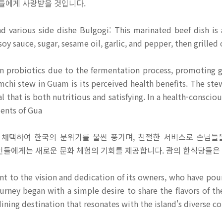
들에게 사랑받을 것입니다.
and various side dishe Bulgogi: This marinated beef dish is
oy sauce, sugar, sesame oil, garlic, and pepper, then grilled o
 in probiotics due to the fermentation process, promoting 
mchi stew in Guam is its perceived health benefits. The ste
l that is both nutritious and satisfying. In a health-conscio
dents of Gua
채택하여 한국의 분위기를 물씬 풍기며, 친절한 서비스로 손님들
인들에게는 새로운 문화 체험의 기회를 제공합니다. 괌의 한식당들은
 to the vision and dedication of its owners, who have pour
journey began with a simple desire to share the flavors of 
dining destination that resonates with the island's diverse 